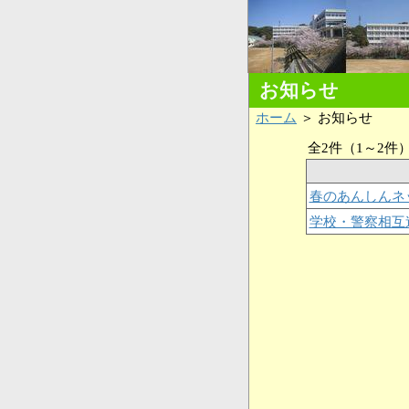
お知らせ
ホーム
＞ お知らせ
全2件（1～2件
春のあんしんネ
学校・警察相互