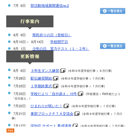
7月 6日
部活動地域展開通信no.
2
8月 9日
県民祈りの日（登校日）
8月10日～ 8月14日
学校閉庁日
9月 1日
少年の日 実力テスト（１・２年）
8月 6日
３年生ダンス練習
(
令和８年度学校行事 > ８月行事)
7月28日
駅伝練習開始
(
令和８年度学校行事 > ７月行事)
7月23日
１学期終業式
(
令和８年度学校行事 > ７月行事)
7月23日
学校だより「自分超え」10号
(
学校通信 > R8学校だより
「自分超え」)
7月22日
ひまわりが咲いた！
(
令和８年度学校行事 > ７月行事)
7月21日
東部ブロックＰＴＡ交流会
(
令和８年度学校行事 > ７月行
事)
7月17日
認知症 サポート 養成講座
(
令和８年度学校行事 > ７月行事)