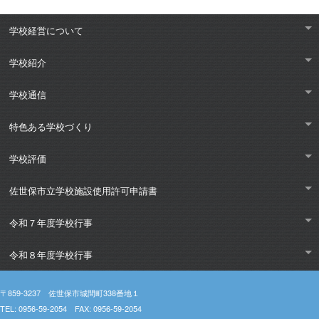
7月16日
宮小・宮中PTA主催 救急蘇生法及びＡＥＤ講習会
(
令
和８年度学校行事 > ７月行事)
学校経営について
7月15日
体育大会に向けた生徒集会
(
令和８年度学校行事 > ７月行
事)
7月14日
２年生国語科「書写」の授業
(
令和８年度学校行事 > ７月
学校紹介
行事)
学校通信
特色ある学校づくり
学校評価
佐世保市立学校施設使用許可申請書
令和７年度学校行事
令和８年度学校行事
〒859-
3237 佐世保市城間町338番地１
TEL:
0956-
59-
2054 FAX:
0956-
59-
2054