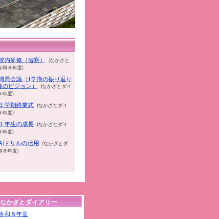
校内研修（省察）
(
なかざと
令和８年度)
職員会議（1学期の振り返り
降のビジョン）
(
なかざとダイ
８年度)
１学期終業式
(
なかざとダイ
８年度)
１年生の成長
(
なかざとダイ
８年度)
AIドリルの活用
(
なかざとダ
和８年度)
何に見える？（２年生）
(
リー > 令和８年度)
１リットルってどれくら
生）
(
なかざとダイアリー > 令
なかざとダイアリー
08 図書だより 7月号
(
令和８年度
書室だより)