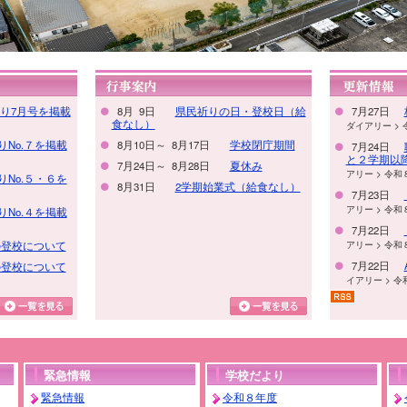
より7月号を掲載
8月 9日
県民祈りの日・登校日（給
7月27日
食なし）
ダイアリー > 
No.
７を掲載
8月10日～ 8月17日
学校閉庁期間
7月24日
と２学期以
7月24日～ 8月28日
夏休み
アリー > 令和
No.
５・６を
8月31日
2学期始業式（給食なし）
7月23日
アリー > 令和
No.
４を掲載
7月22日
の登校について
アリー > 令和
7月22日
の登校について
イアリー > 令
7月22日
なかざとダイア
7月22日
い？（２年
和８年度)
緊急情報
学校だより
7月21日
緊急情報
令和８年度
学校案内 > 図