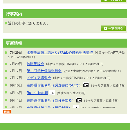
行事案内
近日の行事はありません。
更新情報
7月29日
水難事故防止講座及びAED心肺蘇生法講習
(
小佐々中学校PTA活動
> ＰＴＡ活動の様子)
7月29日
地区懇談会
(
小佐々中学校PTA活動 > ＰＴＡ活動の様子)
7月 7日
第１回学校保健委員会
(
小佐々中学校PTA活動 > ＰＴＡ活動の様子)
7月 7日
メディア講習会
(
小佐々中学校PTA活動 > ＰＴＡ活動の様子)
6月10日
進路通信第９号（調査書について）
(
キャリア教育 > 進路情報)
6月 5日
R8 生徒心得
(
生徒指導 > 生活心得)
6月 1日
進路通信第８号（自分を知る）
(
キャリア教育 > 進路情報)
6月 1日
進路通信第７号（奨学制度）
(
キャリア教育 > 進路情報)
6月 1日
進路通信第６号（オープンスクールの準備）
(
キャリア教育
> 進路情報)
6月 1日
進路通信第５号（年間スケジュール）
(
キャリア教育 > 進路情