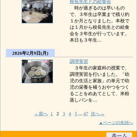
校長先生との給食会
時が過ぎるのは早いもの
で、３年生は卒業まで残り約
１か月となりました。本校で
は１月から校長先生との給食
会を３年生が行っています。
本日も３年生…
2026年2月9日(月)
調理実習
３年生の家庭科の授業で、
調理実習を行いました。「幼
児の生活と家族」の単元で幼
児の栄養を補うおやつをつく
ることをめあてとして、米粉
蒸しパンを…
←前へ
1
2
3
4
5
...
47
次へ→
▲ページの先頭へ