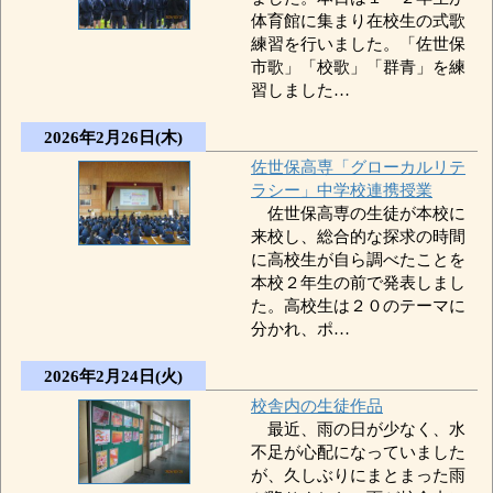
体育館に集まり在校生の式歌
練習を行いました。「佐世保
市歌」「校歌」「群青」を練
習しました…
2026年2月26日(木)
佐世保高専「グローカルリテ
ラシー」中学校連携授業
佐世保高専の生徒が本校に
来校し、総合的な探求の時間
に高校生が自ら調べたことを
本校２年生の前で発表しまし
た。高校生は２０のテーマに
分かれ、ポ…
2026年2月24日(火)
校舎内の生徒作品
最近、雨の日が少なく、水
不足が心配になっていました
が、久しぶりにまとまった雨