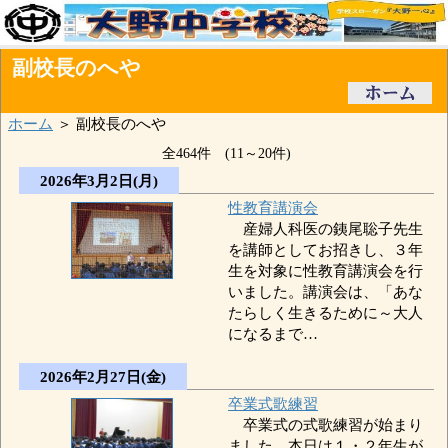
副校長のへや
ホーム
＞ 副校長のへや
全464件 (11～20件)
2026年3月2日(月)
性教育講演会
産婦人科医の銕尾聡子先生
を講師としてお招きし、３年
生を対象に性教育講演会を行
いました。講演会は、「あな
たらしく生きるために～大人
になるまで…
2026年2月27日(金)
卒業式歌練習
卒業式の式歌練習が始まり
ました。本日は１・２年生が