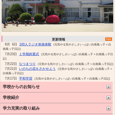
更新情報
8月 6日
100人ラジオ体操体験
(
元気やる気やさしさいっぱい白南風っ子 > 白
南風っ子日記)
7月23日
１学期終業式
(
元気やる気やさしさいっぱい白南風っ子 > 白南風っ子日
記)
7月22日
なつまつり
(
元気やる気やさしさいっぱい白南風っ子 > 白南風っ子日記)
7月21日
いのちの花をさかせよう
(
元気やる気やさしさいっぱい白南風っ子 >
白南風っ子日記)
7月17日
平和学習
(
元気やる気やさしさいっぱい白南風っ子 > 白南風っ子日記)
7月16日
１学期のふりかえり
(
元気やる気やさしさいっぱい白南風っ子 > 白南
学校からのお知らせ
風っ子日記)
7月15日
9月学校給食予定献立表
(
学校からのお知らせ > 学校給食予定献
学校紹介
立表)
7月15日
ようこそ潮見小２年生
(
元気やる気やさしさいっぱい白南風っ子 > 白
南風っ子日記)
学力充実の取り組み
7月14日
５・５交流
(
元気やる気やさしさいっぱい白南風っ子 > 白南風っ子日記)