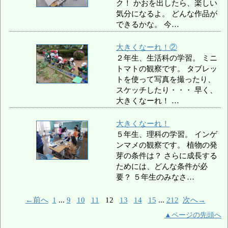
ク！ かおを出したら、楽しい
気分になるよ。 どんな作品が
できるかな。 今…
大きくなーれ！②
２年生、生活科の学習。 ミニ
トマトの観察です。 タブレッ
トを使って写真を撮ったり、
スケッチしたり・・・ 早く、
大きくなーれ！ …
大きくなーれ！
５年生、理科の学習。 インゲ
ンマメの観察です。 植物の発
芽の条件は？ さらに成長する
ためには、どんな条件が必
要？ ５年生のみなさ…
←前へ
1
...
9
10
11
12
13
14
15
...
212
次へ→
▲ページの先頭へ