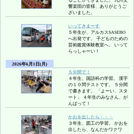
響楽団の皆様、ありがとうご
ざいました。
いってきまーす
５年生が、アルカスSASEBO
へ出発です。 子どものための
芸術鑑賞体験教室へ。 いって
らっしゃーい！
2026年6月1日(月)
５分間で！
４年生、国語科の学習。 漢字
の１０問テストです。 ５分間
で書きます。 「よーい、スタ
ート」 ４年生のみなさん、が
んばって！
かおを出したら・・・
３年生、図工の学習。 かおを
出したら、なんだかワクワ